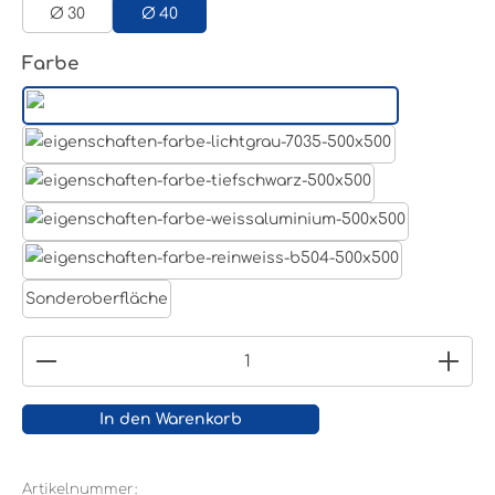
Ø 30
Ø 40
auswählen
Farbe
Aluminum Roh
Lichtgrau RAL 7035
Tiefschwarz RAL 9005
Weißaluminium- RAL 9006
Reinweiß RAL 9010
Sonderoberfläche
Produkt Anzahl: Gib den gewünschten Wert ein
In den Warenkorb
Artikelnummer: