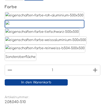
auswählen
Farbe
Aluminum Roh
Lichtgrau RAL 7035
Tiefschwarz RAL 9005
Weißaluminium- RAL 9006
Reinweiß RAL 9010
Sonderoberfläche
Produkt Anzahl: Gib den gewünschten Wert ein
In den Warenkorb
Artikelnummer:
2.08.040-510