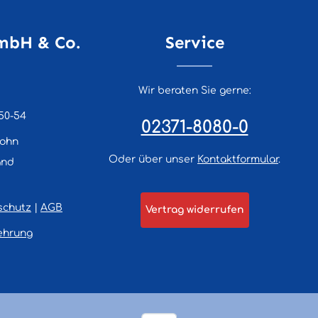
mbH & Co.
Service
Wir beraten Sie gerne:
50-54
02371-8080-0
lohn
Oder über unser
Kontaktformular
.
and
schutz
|
AGB
Vertrag widerrufen
ehrung