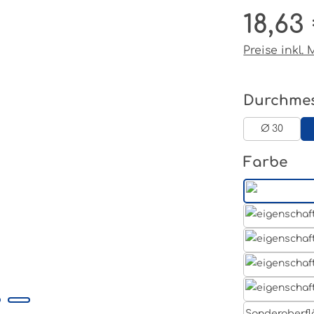
18,63
Regulärer P
Preise inkl.
Durchme
Ø 30
au
Farbe
Sonderoberfl