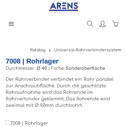
Zum Hauptinhalt springen
Ware
Katalog
Universal-Rohrverbindersystem
7008 | Rohrlager
Durchmesser:
Ø 40
|
Farbe:
Sonderoberfläche
Der Rohrverbinder verbindet ein Rohr parallel
zur Anschraubfläche. Durch die geschlitzte
Rohraufnahme wird das Rohrende im
Rohrverbinder geklemmt. Das Rohrende wird
zweimal mit Ø 9,0mm durchbohrt.
Bildergalerie überspringen