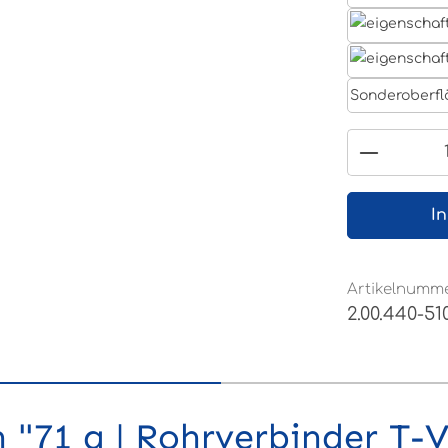
Sonderoberfl
Produkt
I
Artikelnumme
2.00.440-51
"71 a | Rohrverbinder T-V