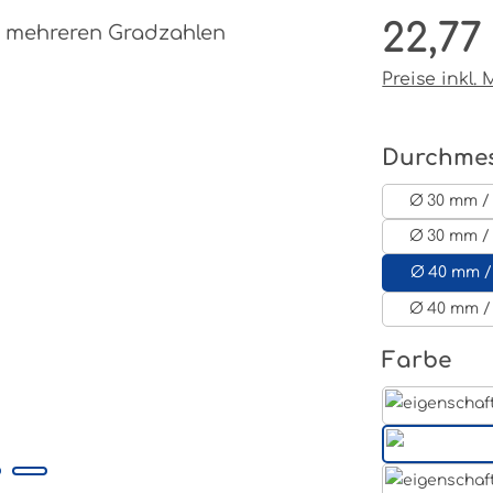
22,77
Regulärer P
Preise inkl.
Durchme
Ø 30 mm / 
Ø 30 mm / 
Ø 40 mm /
Ø 40 mm /
au
Farbe