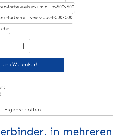
Tiefschwarz RAL 9005
Weißaluminium- RAL 9006
Reinweiß RAL 9010
äche
 Anzahl: Gib den gewünschten Wert e
n den Warenkorb
r:
0
Eigenschaften
erbinder, in mehreren